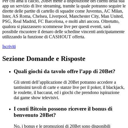
Per chi ama il calcio, 20Bet mette a disposizione dei clienti della sua
app un servizio di live streaming, tramite la quale potranno seguire le
dirette delle partite di cartello di squadre come Juventus, AC Milan,
Inter, AS Roma, Chelsea, Liverpool, Manchester City, Man United,
PSG, Real Madrid, FC Barcelona, e molti altri ancora. Oltretutto,
qualora si piazzassero scommesse live per questi eventi, sarà
possibile riscuotere il denaro delle schedine vincenti anticipatamente
utilizzando la funzione di CASHOUT offerta.
Iscriviti
Sezione Domande e Risposte
Quali giochi da tavolo offre l’app di 20Bet?
Gli utenti dell’applicazione di 20Bet potranno accedere a
tantissimi tavoli di carte e stanze live per il poker, il blackjack,
le roulette, il baccarat, ed i giochi che prendono ispirazione
dai game show televisivi.
I conti Bitcoin possono ricevere il bonus di
benvenuto 20Bet?
No, i bonus e le promozioni di 20Bet sono disponibili