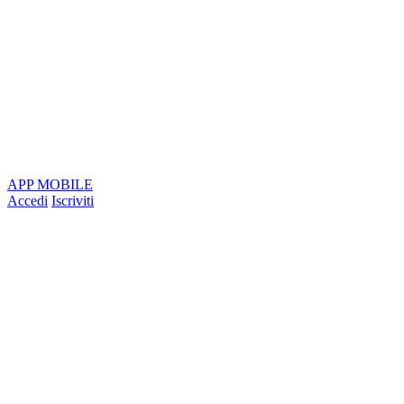
APP MOBILE
Accedi
Iscriviti