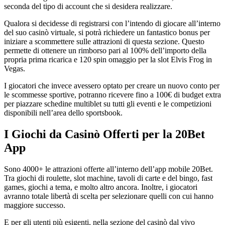
seconda del tipo di account che si desidera realizzare.
Qualora si decidesse di registrarsi con l’intendo di giocare all’interno
del suo casinò virtuale, si potrà richiedere un fantastico bonus per
iniziare a scommettere sulle attrazioni di questa sezione. Questo
permette di ottenere un rimborso pari al 100% dell’importo della
propria prima ricarica e 120 spin omaggio per la slot Elvis Frog in
Vegas.
I giocatori che invece avessero optato per creare un nuovo conto per
le scommesse sportive, potranno ricevere fino a 100€ di budget extra
per piazzare schedine multiblet su tutti gli eventi e le competizioni
disponibili nell’area dello sportsbook.
I Giochi da Casinò Offerti per la 20Bet
App
Sono 4000+ le attrazioni offerte all’interno dell’app mobile 20Bet.
Tra giochi di roulette, slot machine, tavoli di carte e del bingo, fast
games, giochi a tema, e molto altro ancora. Inoltre, i giocatori
avranno totale libertà di scelta per selezionare quelli con cui hanno
maggiore successo.
E per gli utenti più esigenti, nella sezione del casinò dal vivo