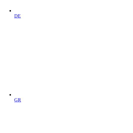
DE
GR