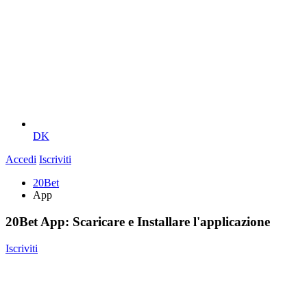
DK
Accedi
Iscriviti
20Bet
App
20Bet App: Scaricare e Installare l'applicazione
Iscriviti