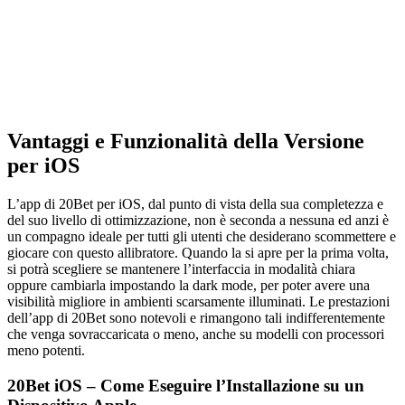
Vantaggi e Funzionalità della Versione
per iOS
L’app di 20Bet per iOS, dal punto di vista della sua completezza e
del suo livello di ottimizzazione, non è seconda a nessuna ed anzi è
un compagno ideale per tutti gli utenti che desiderano scommettere e
giocare con questo allibratore. Quando la si apre per la prima volta,
si potrà scegliere se mantenere l’interfaccia in modalità chiara
oppure cambiarla impostando la dark mode, per poter avere una
visibilità migliore in ambienti scarsamente illuminati. Le prestazioni
dell’app di 20Bet sono notevoli e rimangono tali indifferentemente
che venga sovraccaricata o meno, anche su modelli con processori
meno potenti.
20Bet iOS – Come Eseguire l’Installazione su un