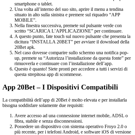
smartphone o tablet.
Una volta all’interno del suo sito, aprire il menu a tendina
situato in alto sulla sinistra e premere sul riquadro “APP
MOBILE”.
Nella finestra successiva, premete sul pulsante verde con
scritto “SCARICA L’APPLICAZIONE” per continuare.
A questo punto, fate touch sul nuovo pulsante che presenta la
dicitura “INSTALLA 20BET” per avviare il download della
20Bet apk.
Nel caso dovesse comparire sullo schermo una notifica pop-
up, premete su “Autorizza l’installazione da questa fonte” per
rimuoverla e continuare con l’installazione dell’app.
Questo è quanto! Siete pronti per accedere a tutti i servizi di
questa strepitosa app di scommesse.
App 20Bet – I Dispositivi Compatibili
La compatibilità dell’app di 20Bet è molto elevata e per installarla
bisogna soddisfare solamente due requisiti:
Avere accesso ad una connessione internet mobile, ADSL o
fibra, stabile e senza disconnessioni.
Possedere un dispositivo con sistema operativo Froyo 2.0 o
più recente, per i telefoni Android, e software iOS di versione