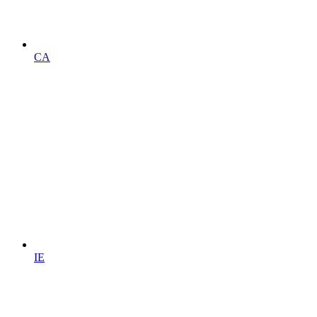
CA
IE