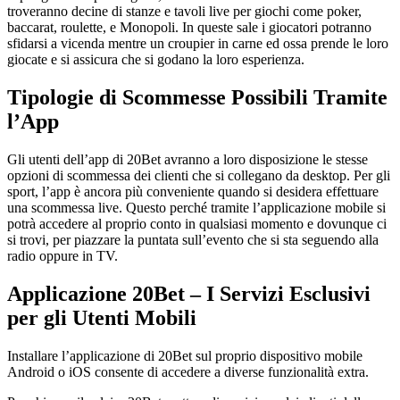
troveranno decine di stanze e tavoli live per giochi come poker,
baccarat, roulette, e Monopoli. In queste sale i giocatori potranno
sfidarsi a vicenda mentre un croupier in carne ed ossa prende le loro
giocate e si assicura che si godano la loro esperienza.
Tipologie di Scommesse Possibili Tramite
l’App
Gli utenti dell’app di 20Bet avranno a loro disposizione le stesse
opzioni di scommessa dei clienti che si collegano da desktop. Per gli
sport, l’app è ancora più conveniente quando si desidera effettuare
una scommessa live. Questo perché tramite l’applicazione mobile si
potrà accedere al proprio conto in qualsiasi momento e dovunque ci
si trovi, per piazzare la puntata sull’evento che si sta seguendo alla
radio oppure in TV.
Applicazione 20Bet – I Servizi Esclusivi
per gli Utenti Mobili
Installare l’applicazione di 20Bet sul proprio dispositivo mobile
Android o iOS consente di accedere a diverse funzionalità extra.