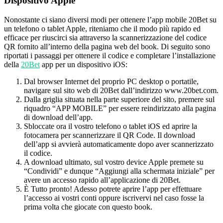
Dispositivo Apple
Nonostante ci siano diversi modi per ottenere l’app mobile 20Bet su
un telefono o tablet Apple, riteniamo che il modo più rapido ed
efficace per riuscirci sia attraverso la scannerizzazione del codice
QR fornito all’interno della pagina web del book. Di seguito sono
riportati i passaggi per ottenere il codice e completare l’installazione
della
20Bet
app per un dispositivo iOS:
Dal browser Internet del proprio PC desktop o portatile,
navigare sul sito web di 20Bet dall’indirizzo www.20bet.com.
Dalla griglia situata nella parte superiore del sito, premere sul
riquadro “APP MOBILE” per essere reindirizzato alla pagina
di download dell’app.
Sbloccate ora il vostro telefono o tablet iOS ed aprire la
fotocamera per scannerizzare il QR Code. Il download
dell’app si avvierà automaticamente dopo aver scannerizzato
il codice.
A download ultimato, sul vostro device Apple premete su
“Condividi” e dunque “Aggiungi alla schermata iniziale” per
avere un accesso rapido all’applicazione di 20Bet.
È Tutto pronto! Adesso potrete aprire l’app per effettuare
l’accesso ai vostri conti oppure iscrivervi nel caso fosse la
prima volta che giocate con questo book.