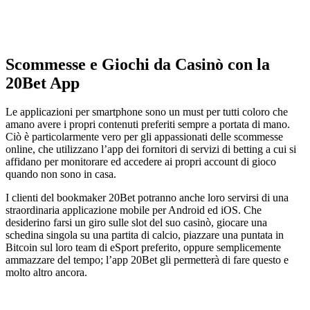
Scommesse e Giochi da Casinò con la
20Bet App
Le applicazioni per smartphone sono un must per tutti coloro che
amano avere i propri contenuti preferiti sempre a portata di mano.
Ciò è particolarmente vero per gli appassionati delle scommesse
online, che utilizzano l’app dei fornitori di servizi di betting a cui si
affidano per monitorare ed accedere ai propri account di gioco
quando non sono in casa.
I clienti del bookmaker 20Bet potranno anche loro servirsi di una
straordinaria applicazione mobile per Android ed iOS. Che
desiderino farsi un giro sulle slot del suo casinò, giocare una
schedina singola su una partita di calcio, piazzare una puntata in
Bitcoin sul loro team di eSport preferito, oppure semplicemente
ammazzare del tempo; l’app 20Bet gli permetterà di fare questo e
molto altro ancora.