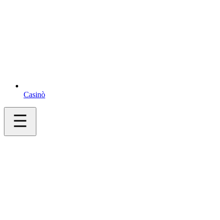
Casinò