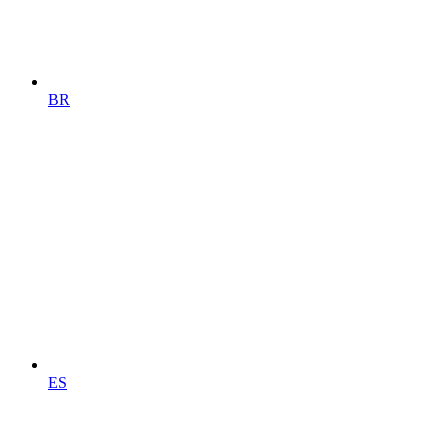
BR
ES